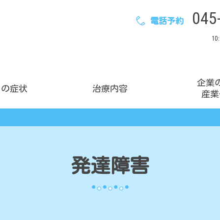
045
電話予約
10
企業
りの症状
治療内容
産業
ブレインフォグ
休職診断書相談
ビジネスパーソンの方へ
発達障害
休職フォロー外来
ビジネスパーソンのための心療内科
とは
休職を検討中の方へ
休職のメリット・デメリット