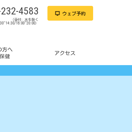
-232-4583
ウェブ予約
（受付:
水を除く
:30~14:30/16:00~20:00）
の方へ
アクセス
保健
TMS治療とは
PMS(生理前の不調）
メリット・デメリット
妊活中にうまく眠れない
短期集中aTMS治療
産後のイライラ・不安
SGL治療とは
育児のイライラ・落ち込み