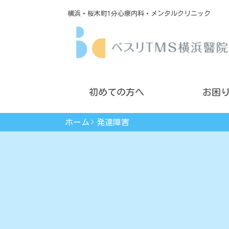
横浜・桜木町1分心療内科・メンタルクリニック
初めての方へ
お困
ホーム
発達障害
眠れない
薬に頼らないカウンセリング
会社に行けない
不安・パニック