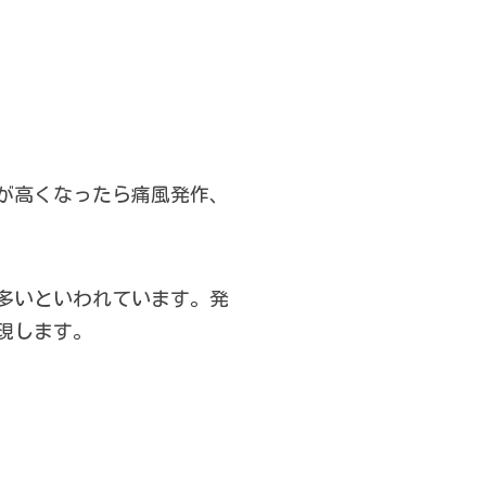
男性更年期
お父さんの産後うつ
が高くなったら痛風発作、
多いといわれています。発
現します。