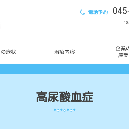
045
電話予約
10
企業
りの症状
治療内容
産業
ブレインフォグ
休職診断書相談
ビジネスパーソンの方へ
高尿酸血症
休職フォロー外来
ビジネスパーソンのための心療内科
とは
休職を検討中の方へ
休職のメリット・デメリット