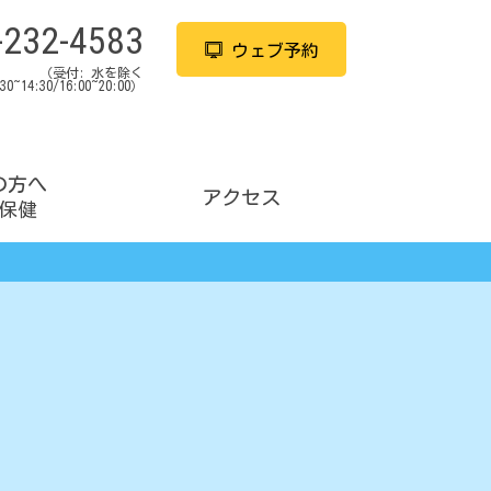
-232-4583
ウェブ予約
（受付:
水を除く
:30~14:30/16:00~20:00）
の方へ
アクセス
保健
TMS治療とは
PMS(生理前の不調）
メリット・デメリット
妊活中にうまく眠れない
短期集中aTMS治療
産後のイライラ・不安
SGL治療とは
育児のイライラ・落ち込み