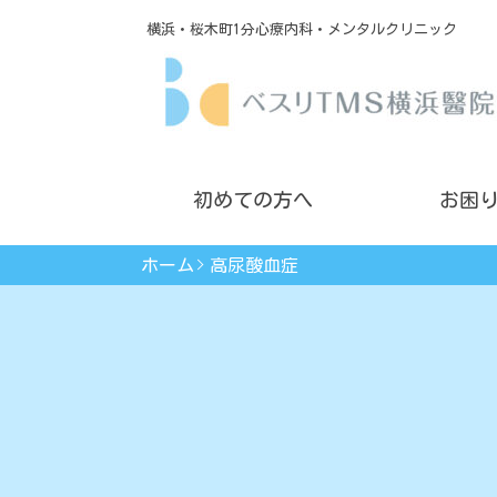
横浜・桜木町1分心療内科・メンタルクリニック
初めての方へ
お困
ホーム
高尿酸血症
眠れない
薬に頼らないカウンセリング
会社に行けない
不安・パニック